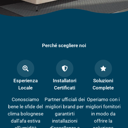
Perché scegliere noi
Esperienza
Installatori
Soluzioni
Locale
Certificati
Complete
Conosciamo
Partner ufficiali dei
Operiamo con i
bene le sfide del
migliori brand per
migliori fornitori
clima bolognese
garantirti
in modo da
dall'afa estiva
installazioni
offrire la
all'umidità
d'eccellenza e
soluzione