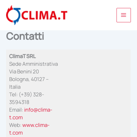
Vai
al
contenuto
Contatti
ClimaT SRL
Sede Amministrativa
Via Benini 20
Bologna, 40127 –
Italia
Tel: (+39) 328-
3594318
Email:
info@clima-
t.com
Web:
www.clima-
t.com